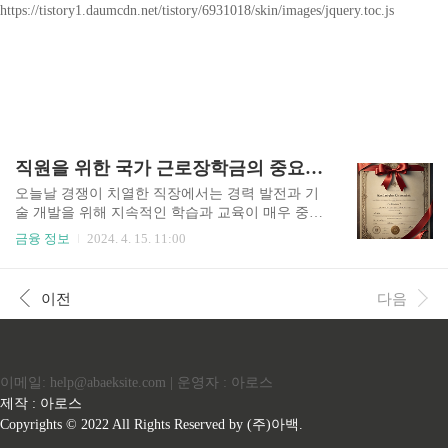
https://tistory1.daumcdn.net/tistory/6931018/skin/images/jquery.toc.js
직원을 위한 국가 근로장학금의 중요성 이해
오늘날 경쟁이 치열한 직장에서는 경력 발전과 기
술 개발을 위해 지속적인 학습과 교육이 매우 중요
합니다. 많은 직원들에게 업무 책임과 교육적 열망
금융 정보
2024. 4. 15. 11:00
의 균형을 맞추는 것은 특히 재정적으로 어려울 수
있습니다. 이것이 바로 국가 근로-학습 장학금이
작용하는 곳입니다. 이 장학금은 추가 교육을 원하
이전
다음
지만 재정적 지원이 필요한 근로자를 지원하기 위
해 고안되었습니다. 국가 근로장학금의 이점과 이
것이 교육적 성장을 위해 노력하는 직원들을 위한
게임 체인저가 될 수 있는 방법을 살펴보겠습니다.
이메일: help@abaeksite.com | 운영자 : 아로스
국립 근로장학금이란 무엇인가요? 전국 근로장학
금은 일하는 동안 교육 과정에 등록한 직원에게 재
제작 : 아로스
정 지원을 제공하는 자금 지원 프로그램입니다. 이
Copyrights © 2022 All Rights Reserved by (주)아백.
장학금은 교육에 대한 재정적 부담을 줄이고 직장