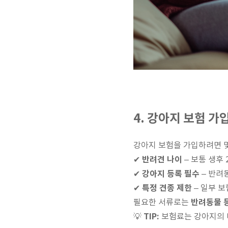
4. 강아지 보험 가
강아지 보험을 가입하려면 몇
반려견 나이
✔
– 보통 생후
강아지 등록 필수
✔
– 반려
특정 견종 제한
✔
– 일부 
반려동물 등
필요한 서류로는
TIP:
💡
보험료는 강아지의 나