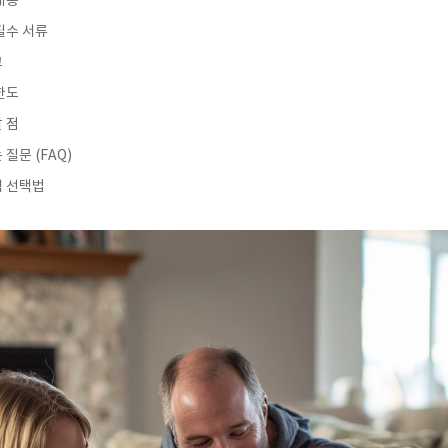
내용
필수 서류
교
한도
 점
질문 (FAQ)
험 선택법