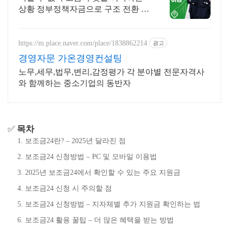
상황 정부정책자금으로 구조 전환 도
와드립니다 승인율 97.8%, 정책자금
전화 한 통으로 확인 가능합니다 !
https://m.place.naver.com/place/1838862214
광고
경영자문 가온경영컨설팅
노무,세무,법무,변리,감정평가 각 분야별 전문자격사
와 함께하는 중소기업의 동반자
✅
목차
보조금24란? – 2025년 달라진 점
보조금24 신청방법 – PC 및 모바일 이용법
2025년 보조금24에서 확인할 수 있는 주요 지원금
보조금24 신청 시 주의할 점
보조금24 신청방법 – 지자체별 추가 지원금 확인하는 법
보조금24 활용 꿀팁 – 더 많은 혜택을 받는 방법