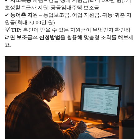
✔
저소득층 지원
– 긴급 생계 지원금(최대 200만 원), 기
초생활수급자 지원, 공공임대주택 보조금
✔
농어촌 지원
– 농업보조금, 어업 지원금, 귀농·귀촌 지
원금(최대 3,000만 원)
💡
TIP:
본인이 받을 수 있는 지원금이 무엇인지 확인하
려면
보조금24 신청방법
을 활용해 맞춤형 조회를 해보세
요.