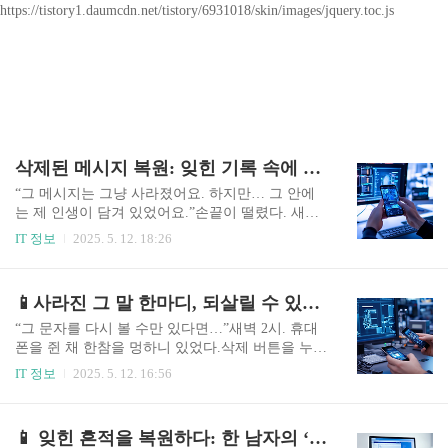
https://tistory1.daumcdn.net/tistory/6931018/skin/images/jquery.toc.js
삭제된 메시지 복원: 잊힌 기록 속에 숨겨진 진실을 되살리다
“그 메시지는 그냥 사라졌어요. 하지만… 그 안에
는 제 인생이 담겨 있었어요.”손끝이 떨렸다. 새벽
2시, 눈앞의 휴대폰 화면은 아무 일 없었다는 듯 고
IT 정보
2025. 5. 12. 18:26
요했다. 방금까지 있던 메시지는 어디에도 없었다.
삭제된 메시지. 한순간의 실수, 혹은 누군가의 의
도. 그러나 그 안에는 너무나 소중한 단서가, 사랑
📱사라진 그 말 한마디, 되살릴 수 있을까? – 삭제된 문자 메시지 복구 실화 기반 가이드
이, 오해가, 혹은 증거가 담겨 있었다.이 글은 단순
한 기술 설명을 넘어서, 메시지 복원이 왜 중요한지
“그 문자를 다시 볼 수만 있다면…”새벽 2시. 휴대
그리고 어떻게 실제로 이루어지는지를 한 편의 이
폰을 쥔 채 한참을 멍하니 있었다.삭제 버튼을 누른
야기로 풀어낸다. 1. 사라진 메시지, 남겨진 감정그
건 분명 내 손가락이었는데, 그 한 줄의 문자가 사
IT 정보
2025. 5. 12. 16:56
녀는 내게 울먹이며 말했다.“그 메시지, 정말 중요
라진 순간, 세상이 조용해졌다.사랑, 후회, 거래, 진
한 내용이었어요. 제 남자친구와 마지막 대화였거
심, 경고…그 짧은 문장에 실려 있던 감정의 무게가
든요.”상담을 받으러 온 20대 여성의 휴대폰에는
얼마나 컸는지, 삭제된 후에야 실감이 났다. 🔍 실
📱 잊힌 흔적을 복원하다: 한 남자의 ‘메세지 복원’ 이야기와 디지털 포렌식의 힘
더 이상 그 흔적이 없었다. 삭제된 메시지는 단지
화 기반: 문자 메시지 복구, 기술로 감정을 되돌린