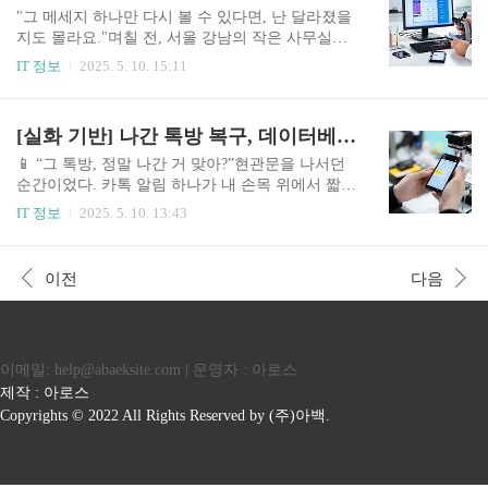
정보가 아니라..
사람들지금부터 이야기할 이 경험은 실제 데이터
"그 메세지 하나만 다시 볼 수 있다면, 난 달라졌을
베이스 포렌식 기법, 이른바 “DB 카빙(Database Car
지도 몰라요."며칠 전, 서울 강남의 작은 사무실로
ving)” 을 통해 삭제된 문자 메시지를 되살린 사례
한 남자가 찾아왔다. 말수가 적고, 눈빛은 침잠해
IT 정보
2025. 5. 10. 15:11
를 바탕으로 구성된 이야기입니다. 감정적 몰입은
있었다. 그가 꺼낸 이야기는 짧았지만 무게가 있었
물론, 실질적인 삭제된 문자 메시지 복구 방법을 찾
다.“핸드폰에서 지운 메세지를 복구할 수 있을까
고 있는 여러분에게도 유익한 정보를 제공합니다.
요?”처음엔 흔한 복원 요청인 줄 알았다. 실수로 삭
[실화 기반] 나간 톡방 복구, 데이터베이스 깊은 곳에서 건져낸 기억의 조각들
📂 문자 메시지는 완전히 사라지지 않는다?..
제한 대화, 중요한 업무 기록, 혹은 소중한 추억. 그
러나 그날의 의뢰는 조금 달랐다. 그는 복원할 메세
📱 “그 톡방, 정말 나간 거 맞아?”현관문을 나서던
지에 인생이 걸려 있다고 했다. 🧠 몰입의 시작: 잃
순간이었다. 카톡 알림 하나가 내 손목 위에서 짧게
어버린 단서그는 2년 전 여자친구와 헤어진 뒤, 몇
떨렸다. 무심코 고개를 숙여 시계를 본 나는 그 자
IT 정보
2025. 5. 10. 13:43
달이 지나서야 마지막 메세지를 찾으려 했다. 하지
리에서 멈췄다. 그 방의 이름을 보는 순간, 심장이
만 이미 스마트폰은 공장 초기화 상태였고, 백업도
덜컥 내려앉았다.[졸업준비반_2009]3년 전, 아무
없었다. 남겨진 건 단 하나, **‘가능성’**뿐이었다.
말 없이 스스로 나가버린 그 단톡방. 다시는 볼 수
이전
다음
우리가 할 수 있는 일은 단 하나였다. 바로 데이..
없다고 생각했던, 잊힌 줄 알았던 방이었다. 그 안
엔 사진도, 파일도, 말 못했던 미안함도 남아 있었
다.나는, **‘나간 톡방 복구’**를 시작하기로 결심
했다. 🔍 나간 톡방 복구란?우선, 정확한 개념 정립
이메일: help@abaeksite.com | 운영자 : 아로스
부터 하자.**‘나간 톡방 복구’**는 단순히 앱을 삭
제했다가 다시 설치하는 수준이 아니다. 말 그대로,
제작 : 아로스
사용자가 카카오톡 단체 채팅방에서 직접 나간 이
Copyrights © 2022 All Rights Reserved by (주)아백.
후, 해당 방에 남아있던 대화 내용, ..