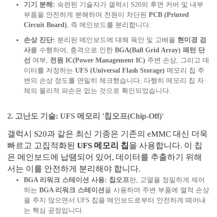
기기 분해:
숙련된 기술자가 갤럭시 S20의 후면 커버 및 내부
부품을 안전하게 분해하여 전원이 차단된
PCB (Printed
Circuit Board)
, 즉 메인보드를 분리합니다.
손상 진단:
분리된 메인보드에 대해 육안 및 고배율
현미경 검
사
를 수행하여, 충격으로 인한
BGA(Ball Grid Array) 패턴 단
선
여부,
전원 IC(Power Management IC)
주변 손상, 그리고 데
이터를 저장하는
UFS (Universal Flash Storage)
메모리 칩 주
변의 손상 정도를 면밀히 체크했습니다. 다행히 메모리 칩 자
체의 물리적 파손은 없는 것으로 확인되었습니다.
2. 고난도 기술: UFS 메모리 '칩오프(Chip-Off)'
갤럭시 S20과 같은 최신 기종은 기존의 eMMC 대신 더욱
빠르고 고집적화된
UFS 메모리 칩
을 사용합니다. 이 칩
은 메인보드에 납땜되어 있어, 데이터를 추출하기 위해
서는 이를 안전하게 분리해야 합니다.
BGA 리워크 스테이션 사용:
칩오프
란, 고열을 정밀하게 제어
하는
BGA 리워크 스테이션
을 사용하여 주변 부품에 열적 손상
을 주지 않으면서 UFS 칩을 메인보드로부터 안전하게 떼어내
는 핵심 공정입니다.