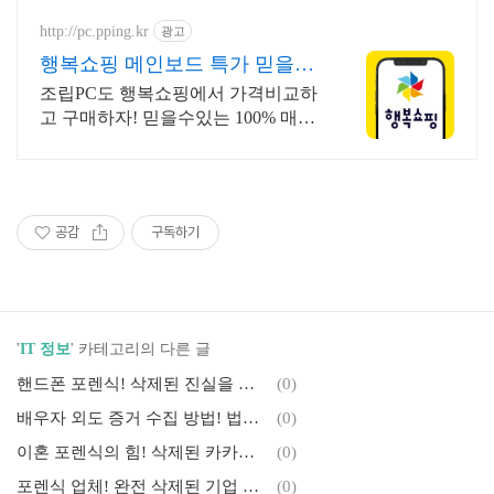
http://pc.pping.kr
광고
행복쇼핑 메인보드 특가 믿을수
있는 100% 매매보호
조립PC도 행복쇼핑에서 가격비교하
고 구매하자! 믿을수있는 100% 매매
보호 전문가의 실시간 조립PC 상담
도 받고, 행복쇼핑 특가 상품도 지금
만나 보세요
공감
구독하기
'
IT 정보
' 카테고리의 다른 글
핸드폰 포렌식! 삭제된 진실을 되찾은 결정적 사례
(0)
배우자 외도 증거 수집 방법! 법적 효력 갖춘 핵심 자료 확보와 포렌식 기술 전략
(0)
이혼 포렌식의 힘! 삭제된 카카오톡 증거, 기술로 되찾은 극적인 사례
(0)
포렌식 업체! 완전 삭제된 기업 기밀 결정적 증거 복구 사례
(0)