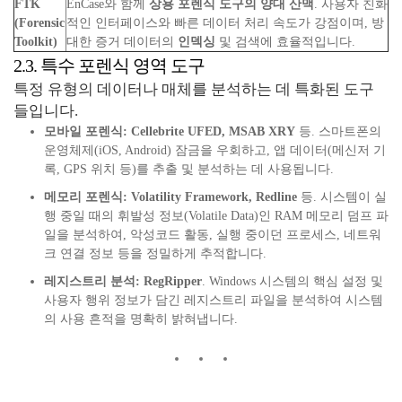
FTK
EnCase와 함께
상용 포렌식 도구의 양대 산맥
. 사용자 친화
(Forensic
적인 인터페이스와 빠른 데이터 처리 속도가 강점이며, 방
Toolkit)
대한 증거 데이터의
인덱싱
및 검색에 효율적입니다.
2.3. 특수 포렌식 영역 도구
특정 유형의 데이터나 매체를 분석하는 데 특화된 도구
들입니다.
모바일 포렌식:
Cellebrite UFED, MSAB XRY
등. 스마트폰의
운영체제(iOS, Android) 잠금을 우회하고, 앱 데이터(메신저 기
록, GPS 위치 등)를 추출 및 분석하는 데 사용됩니다.
메모리 포렌식:
Volatility Framework, Redline
등. 시스템이 실
행 중일 때의 휘발성 정보(Volatile Data)인 RAM 메모리 덤프 파
일을 분석하여, 악성코드 활동, 실행 중이던 프로세스, 네트워
크 연결 정보 등을 정밀하게 추적합니다.
레지스트리 분석:
RegRipper
. Windows 시스템의 핵심 설정 및
사용자 행위 정보가 담긴 레지스트리 파일을 분석하여 시스템
의 사용 흔적을 명확히 밝혀냅니다.