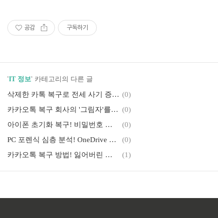
공감
구독하기
'
IT 정보
' 카테고리의 다른 글
삭제한 카톡 복구로 전세 사기 증거 확보하기
(0)
카카오톡 복구 회사의 '그림자'를 쫓다! 내부 기밀 유출, 그 은밀하고 기술적인 정황 분석
(0)
아이폰 초기화 복구! 비밀번호 연속 오류, 피할 수 없는 굴레
(0)
PC 포렌식 심층 분석! OneDrive 자료 유출 증거 확보를 위한 기술적 접근
(0)
카카오톡 복구 방법! 잃어버린 순간을 되찾는 섬세한 기술 완벽 가이드
(1)
증거 수집의 A to Z! 해시 검증부터 연계 보관성까지, 법률적 완벽을 위한 기술
(1)
외도 증거 포렌식! 디지털 기록에 숨겨진 진실을 찾는 섬세한 기술
(1)
카카오톡 대화 내용 복구의 섬세한 기술적 이해
(0)