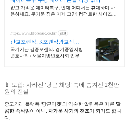
데이터복구 쿠팡 데이터 손실 걱정 없이
얇고 가벼운 데이터복구, 언제 어디서든 휴대하며 사
용하세요. 무거운 짐은 이제 그만! 컴팩트한 사이즈로
데이터 걱정 없이 다녀요.
https://www.kforensic.co.kr/
광고
판교포렌식, K포렌식광교센터
법원특수감정인 법원감정서발
국기기관 검증포렌식. 경기중앙지방
급
변호사회 / 서울지방변호사회 업무협
약,
📱 도입: 사라진 '당근 채팅' 속에 숨겨진 2천만
원의 진실
중고거래 플랫폼 '당근마켓'의 익숙한 알림음은 때론
달
콤한 속삭임
이 아닌,
차가운 사기의 전조
가 되기도 합니
다.