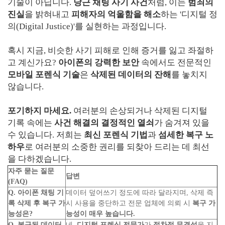
기술이 아닙니다.
당근 채팅 사기 사건
처럼, 이는
범죄의
진실
을 밝혀내고
피해자의 억울함을 해소
하는 '디지털 정
의(Digital Justice)'를 실현하는 과정입니다.
혹시 지금, 비슷한 사기 피해로 인해 증거를 잃고 좌절하
고 계신가요?
아이폰의 강력한 보안
속에서도 전문적인
모바일 포렌식 기술
은
삭제된 데이터의 잔해
를 놓치지
않습니다.
포기하지 마세요.
여러분의 손상되거나 삭제된 디지털
기록 속에는
사건 해결의 결정적인 열쇠
가 숨겨져 있을
수 있습니다. 저희는
최신 포렌식 기법
과
섬세한 복구 노
하우
로 여러분의 소중한 권리를 되찾아 드리는 데 최선
을 다하겠습니다.
자주 묻는 질문
답변
(FAQ)
Q. 아이폰 채팅 기
데이터 덮어쓰기 정도에 따라 달라지며, 삭제 즉
록 삭제 후 복구 가
시 사용을 중단하고 전문 업체에 의뢰 시
복구 가
능성은?
능성이 매우 높습니다.
Q. 복구된 데이터
네,
디지털 포렌식 전문가
가
절차적 무결성
을 지