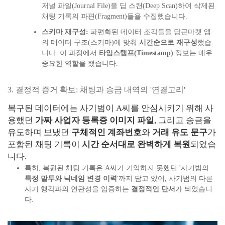
저널 파일(Journal File)을 딥 스캔(Deep Scan)하여 삭제된
채팅 기록의 파편(Fragment)들을 수집했습니다.
스키마 재구성:
파편화된 데이터 조각들을 당근마켓 앱
의 데이터 구조(스키마)에 맞춰
시간순으로 재구성
했습
니다. 이 과정에서
타임스탬프(Timestamp)
정보는 매우
중요한 역할을 했습니다.
3. 결정적 증거 확보: 채팅과 송금 내역의 '연결고리'
복구된 데이터에는 사기범이 A씨를 안심시키기 위해 사
용했던
가짜 사업자 등록증 이미지 파일
, 그리고 송금을
유도하며 보냈던
구체적인 계좌번호
와
거래 유도 문구
가
포함된 채팅 기록이
시간 순서대로 완벽하게 복원
되었습
니다.
특히, 복원된 채팅 기록은 A씨가 기억하지 못했던 '사기범의
특정 말투와 닉네임 변경 이력
'까지 담고 있어, 사기범의 다른
사기 행각과의 연관성을 입증하는
결정적인 단서
가 되었습니
다.