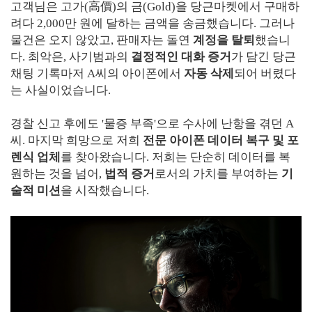
고객님은 고가(高價)의 금(Gold)을 당근마켓에서 구매하
려다 2,000만 원에 달하는 금액을 송금했습니다. 그러나
물건은 오지 않았고, 판매자는 돌연
계정을 탈퇴
했습니
다. 최악은, 사기범과의
결정적인 대화 증거
가 담긴 당근
채팅 기록마저 A씨의 아이폰에서
자동 삭제
되어 버렸다
는 사실이었습니다.
경찰 신고 후에도 '물증 부족'으로 수사에 난항을 겪던 A
씨. 마지막 희망으로 저희
전문 아이폰 데이터 복구 및 포
렌식 업체
를 찾아왔습니다. 저희는 단순히 데이터를 복
원하는 것을 넘어,
법적 증거
로서의 가치를 부여하는
기
술적 미션
을 시작했습니다.