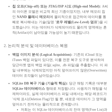
칩 오프(Chip-off) 또는 JTAG/ISP 시도 (High-end Model):
A씨
의 아이폰 모델은 비교적 최신 기종이었지만, 내부 메모리 칩
인
NAND 플래시 메모리
에 물리적으로 접근하여 데이터를 통
째로 복사해내는 기술(일명
'로우 레벨(Low-Level) 덤프'
)을 시
도했습니다. 이는 데이터가 삭제되더라도 물리적 영역에는 흔
적(Artifact)이 남아있을 가능성이 높기 때문입니다.
2. 논리적 분석 및 데이터베이스 복원
백업 이미지 분석 (Logical Acquisition):
기존의 iCloud 또는
iTunes 백업 파일이 있다면, 이를 전문 복구 도구로 분석하여
당근마켓 앱의 백업 파일(.sqlite, .db 파일)을 추출합니다. 이 파
일 내부에는 삭제되었지만 아직 덮어쓰이지 않은(Overwritten)
데이터 조각들이 남아있습니다.
SQLite DB 복구 기술 (기술적 핵심):
당근 채팅 기록은 대부분
SQLite 데이터베이스
형태로 저장됩니다. 사용자가 채팅을 삭
제하더라도, 실제 데이터베이스 파일 내에서는 해당 레코드가
'삭제 표시(Deletion Flag)'만 될 뿐, 새로운 데이터가 그 영역을
덮어쓰기 전까지는 물리적으로 존재합니다.
저희는 이 SQLite 데이터베이스의 잔여 영역(Free List)과