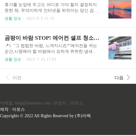
소규모 상점에서 외상 장부에 기..
하게 이루어지는 부정행위는 스마트폰, PC, 클라우
휴가를 눈앞에 두고도 어디로 가야 할지 결정하지
드 등의 디지털 저장 매체에 가장 짙은 흔적을 남기
못한 채, 무의미하게 인터넷을 뒤적이는 당신.검색
기 때문입니다. 디지털 증거는 그 특성상 휘발성(V
어는 ‘강릉가볼만한곳’인데, 클릭하는 블로그마다
생활 정보
2025. 8. 5. 11:35
olatile)과 훼손 위험을 내포하고 있어, 단순 캡처나
똑같은 사진, 똑같은 맛집, 똑같은 바다.이대로 따
복사로는 법적 효력을 담보하기 어렵습니다. 따라
라가 봐야 나만의 여행은커녕, SNS 사진 복붙만 하
서 법정에서 통용될 수 있는 증거를 확보하기 위해
다 끝나는 것 아닐까요?잠시 눈을 감아보세요.당신
곰팡이 바람 STOP! 에어컨 셀프 청소로 여름 준비
서는 디지털 포렌식(Digital Forensics)이라는 고도
이 진짜 원했던 건 ‘리스트’가 아니라, 마음이 움직
의 ..
이는 장면이 아니었나요?그 장면을 지금부터 함께
📍1. “그 찝찝한 바람, 느껴지시죠?”에어컨을 켜는
만들어볼게요. 바닷바람이 당신의 머릿결을 가볍
순간,시원해야 할 바람에서 묘하게 퀴퀴한 냄새가
게 스쳐 지나갈 때, 짭조름한 소금 내음과 커피 향
나기 시작합니다.코끝이 찡한 그 냄새는, 여름의 시
생활 정보
2025. 7. 23. 17:05
이 섞여 들려오는 곳.눈앞엔 끝없이 펼쳐진 동해의
원함보다어디선가 눅눅하게 눌어붙은 먼지와 곰팡
수평선, 뒤로는 솔숲이 바람결에 흔들리고,손에 들
이를 먼저 떠오르게 합니다.손끝으로 에어컨 송풍
린 건, 방금 갓 구운 크로와상과 따뜻한 라떼.그리
구를 문질러보세요.하얗게 묻어나는 먼지와 끈적
이전
다음
고 그 순간, 당신은 이렇게 말해요.“아… 여기 오길
한 기름때.그 안에서 나오는 공기를… 우리가 그대
정말 잘했다.”그곳이..
로 마시고 있었다면요?지금 이 글을 읽고 있는 당
신,혹시 떠오르는 냄새와 장면이 있으신가요?그게
바로 **‘청소해야 한다는 신호’**입니다. 🔍2. 에어
이메일: help@abaeksite.com | 운영자 : 아로스
컨 셀프 청소, 왜 필요한가?💡 이런 증상이 있다면
청소 시그널!송풍구에서 곰팡이 냄새가 난다에어
제작 : 아로스
컨을 켜면 코가 간질간질하다작동은 잘 되지만 냉
Copyrights © 2022 All Rights Reserved by (주)아백.
방 효율이 떨어졌다어린 자녀나 반려동물이 함께
있다마지막 청소가 6개월 전이..