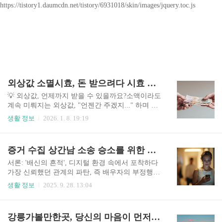
https://tistory1.daumcdn.net/tistory/6931018/skin/images/jquery.toc.js
외상값 소멸시효, 돈 받으려다 시효 지나면 끝?!
💡 외상값, 언제까지 받을 수 있을까요?소액이라도
계속 미뤄지는 외상값, "언젠간 주겠지..." 하며 기
다리다가 영영 못 받는 상황, 겪어보신 적 있으신가
생활 정보
2026. 1. 8. 19:19
요?실제로 **법적으로 정해진 기간(소멸시효)**이
지나면,설령 채무자가 외상값을 줘야 하는 상황이
어도채권자는 그 돈을 받을 수 없게 됩니다.오늘은
증거 수집 상간남 소송 승소를 위한 디지털 포렌식 기술의 섬세한 기록
외상값 소멸시효에 대해 자세히 알아보겠습니다.
외상값의 시효는 언제부터 시작되고얼마나 유지되
서론: '배신의 흔적', 디지털 환경 속에서 포착하다
며어떻게 하면 시효를 연장하거나 중단할 수 있는
가장 신뢰했던 관계의 파탄, 즉 배우자의 부정행위
지실제 사례와 함께 알려드릴게요.🔍 외상값이란
(상간)는 고통스러운 법적 다툼으로 이어집니다.
생활 정보
2025. 9. 28. 13:04
무엇인가요?‘외상값’은 법적으로 보면 일반적인 민
특히 상간남 소송의 핵심은 배우자와 상간자 사이
사 채권에 해당합니다.주로 다음과 같은 상황을 말
에 '부정한 행위'가 있었다는 명확하고 합법적인 증
하죠:물건을 팔았지만 돈을 나중에 받기로 한 경우
거를 제시하는 것입니다. 더 이상 손으로 쓴 편지나
강릉가볼만한곳, 당신의 마음이 먼저 도착하는 여행
지인을 도와 돈을 빌려줬지만 아직 받지 못한 경우
목격자의 진술만으로는 충분하지 않습니다. 은밀